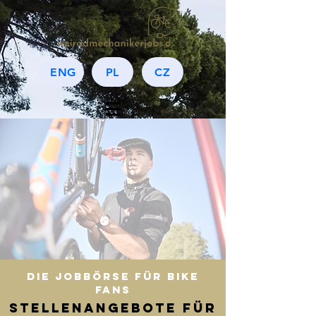
ENG
PL
CZ
Powered by
biciTALENT
Die JoBbörse für BIKE
FANS
Stellenangebote Für